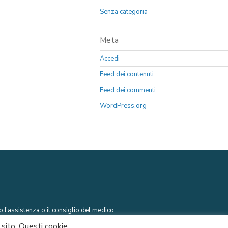
Senza categoria
Meta
Accedi
Feed dei contenuti
Feed dei commenti
WordPress.org
 l’assistenza o il consiglio del medico.
l sito. Questi cookie