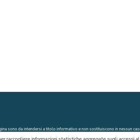
ina sono da intendersi a titolo informativo e non sostituiscono in nessun caso
 per raccogliere informazioni statistiche aggregate sugli accessi a