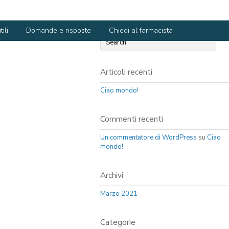
ili
Domande e risposte
Chiedi al farmacista
Articoli recenti
Ciao mondo!
Commenti recenti
Un commentatore di WordPress
su
Ciao
mondo!
Archivi
Marzo 2021
Categorie