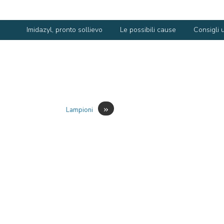
Imidazyl, pronto sollievo
Le possibili cause
Consigli ut
»
Lampioni