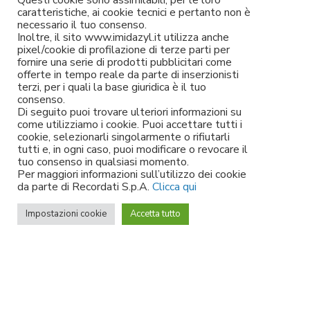
Questi cookie sono assimilabili, per le loro
caratteristiche, ai cookie tecnici e pertanto non è
necessario il tuo consenso.
Inoltre, il sito www.imidazyl.it utilizza anche
pixel/cookie di profilazione di terze parti per
fornire una serie di prodotti pubblicitari come
offerte in tempo reale da parte di inserzionisti
terzi, per i quali la base giuridica è il tuo
consenso.
Di seguito puoi trovare ulteriori informazioni su
come utilizziamo i cookie. Puoi accettare tutti i
cookie, selezionarli singolarmente o rifiutarli
tutti e, in ogni caso, puoi modificare o revocare il
tuo consenso in qualsiasi momento.
Per maggiori informazioni sull’utilizzo dei cookie
da parte di Recordati S.p.A.
Clicca qui
Impostazioni cookie
Accetta tutto
I TUOI OCCHI CERCANO UN RIMEDIO CONTRO
BRUCIORE E ARROSSAMENTO O IRRITAZIONE
ALLERGICA?