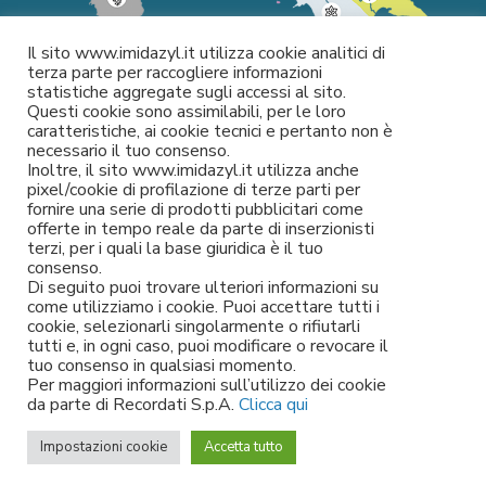
Il sito www.imidazyl.it utilizza cookie analitici di
terza parte per raccogliere informazioni
statistiche aggregate sugli accessi al sito.
Questi cookie sono assimilabili, per le loro
caratteristiche, ai cookie tecnici e pertanto non è
necessario il tuo consenso.
Inoltre, il sito www.imidazyl.it utilizza anche
pixel/cookie di profilazione di terze parti per
fornire una serie di prodotti pubblicitari come
offerte in tempo reale da parte di inserzionisti
terzi, per i quali la base giuridica è il tuo
consenso.
Di seguito puoi trovare ulteriori informazioni su
come utilizziamo i cookie. Puoi accettare tutti i
cookie, selezionarli singolarmente o rifiutarli
tutti e, in ogni caso, puoi modificare o revocare il
Le informazioni contenute in questa pagina sono da intendersi a titolo
tuo consenso in qualsiasi momento.
informativo e non sostituiscono in nessun caso l’assistenza o il
Per maggiori informazioni sull’utilizzo dei cookie
consiglio del medico.
da parte di Recordati S.p.A.
Clicca qui
Recordati S.p.A. – Partita IVA: 00748210150 –
Condizioni di utilizzo
-
Impostazioni cookie
Accetta tutto
Cookie Policy