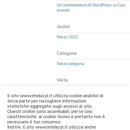
Un commentatore di WordPress
su
Ciao
mondo!
Archivi
Marzo 2021
Categorie
Senza categoria
Meta
Accedi
Il sito www.imidazyl.it utilizza cookie analitici di
Feed dei contenuti
terza parte per raccogliere informazioni
statistiche aggregate sugli accessi al sito.
Feed dei commenti
Questi cookie sono assimilabili, per le loro
caratteristiche, ai cookie tecnici e pertanto non è
WordPress.org
necessario il tuo consenso.
Inoltre, il sito www.imidazyl.it utilizza anche