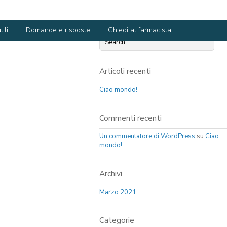
ili
Domande e risposte
Chiedi al farmacista
Articoli recenti
Ciao mondo!
Commenti recenti
Un commentatore di WordPress
su
Ciao
mondo!
Archivi
Marzo 2021
Categorie