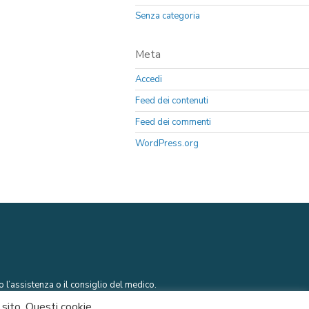
Senza categoria
Meta
Accedi
Feed dei contenuti
Feed dei commenti
WordPress.org
 l’assistenza o il consiglio del medico.
l sito. Questi cookie