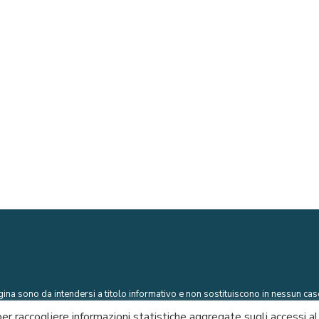
ina sono da intendersi a titolo informativo e non sostituiscono in nessun caso
 per raccogliere informazioni statistiche aggregate sugli accessi a