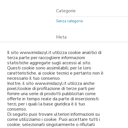
Categorie
Senza categoria
Meta
Accedi
Il sito www.imidazyl.it utilizza cookie analitici di
Feed dei contenuti
terza parte per raccogliere informazioni
statistiche aggregate sugli accessi al sito.
Feed dei commenti
Questi cookie sono assimilabili, per le loro
caratteristiche, ai cookie tecnici e pertanto non è
WordPress.org
necessario il tuo consenso.
Inoltre, il sito www.imidazyl.it utilizza anche
pixel/cookie di profilazione di terze parti per
fornire una serie di prodotti pubblicitari come
offerte in tempo reale da parte di inserzionisti
terzi, per i quali la base giuridica è il tuo
consenso.
Di seguito puoi trovare ulteriori informazioni su
come utilizziamo i cookie. Puoi accettare tutti i
cookie, selezionarli singolarmente o rifiutarli