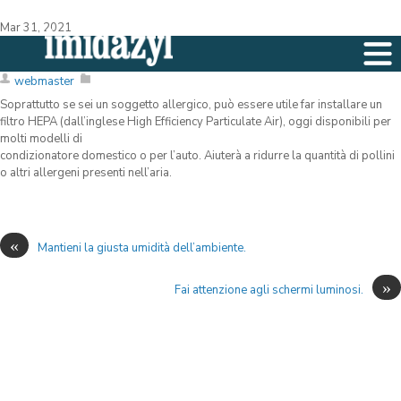
Mar 31, 2021
Riduci i pollini con un depuratore.
webmaster
Soprattutto se sei un soggetto allergico, può essere utile far installare un
filtro HEPA (dall’inglese High Efficiency Particulate Air), oggi disponibili per
molti modelli di
condizionatore domestico o per l’auto. Aiuterà a ridurre la quantità di pollini
o altri allergeni presenti nell’aria.
«
Mantieni la giusta umidità dell’ambiente.
»
Fai attenzione agli schermi luminosi.