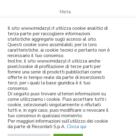
Meta
Accedi
Il sito www.imidazyl.it utilizza cookie analitici di
Feed dei contenuti
terza parte per raccogliere informazioni
statistiche aggregate sugli accessi al sito.
Feed dei commenti
Questi cookie sono assimilabili, per le loro
caratteristiche, ai cookie tecnici e pertanto non è
WordPress.org
necessario il tuo consenso.
Inoltre, il sito www.imidazyl.it utilizza anche
pixel/cookie di profilazione di terze parti per
fornire una serie di prodotti pubblicitari come
offerte in tempo reale da parte di inserzionisti
terzi, per i quali la base giuridica è il tuo
consenso.
Di seguito puoi trovare ulteriori informazioni su
come utilizziamo i cookie. Puoi accettare tutti i
cookie, selezionarli singolarmente o rifiutarli
tutti e, in ogni caso, puoi modificare o revocare il
Le informazioni contenute in questa pagina sono da intendersi a titolo
tuo consenso in qualsiasi momento.
informativo e non sostituiscono in nessun caso l’assistenza o il
Per maggiori informazioni sull’utilizzo dei cookie
consiglio del medico.
da parte di Recordati S.p.A.
Clicca qui
Recordati S.p.A. – Partita IVA: 00748210150 –
Condizioni di utilizzo
-