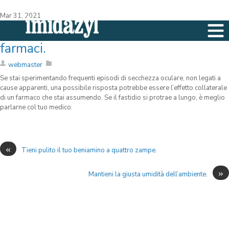
Mar 31, 2021
Pensa ai possibili effetti collaterali dei
farmaci.
webmaster
Se stai sperimentando frequenti episodi di secchezza oculare, non legati a
cause apparenti, una possibile risposta potrebbe essere l’effetto collaterale
di un farmaco che stai assumendo. Se il fastidio si protrae a lungo, è meglio
parlarne col tuo medico.
«
Tieni pulito il tuo beniamino a quattro zampe.
»
Mantieni la giusta umidità dell’ambiente.