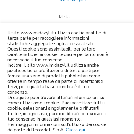
Meta
Accedi
Il sito www.imidazyl.it utilizza cookie analitici di
Feed dei contenuti
terza parte per raccogliere informazioni
statistiche aggregate sugli accessi al sito.
Feed dei commenti
Questi cookie sono assimilabili, per le loro
caratteristiche, ai cookie tecnici e pertanto non è
WordPress.org
necessario il tuo consenso.
Inoltre, il sito www.imidazyl.it utilizza anche
pixel/cookie di profilazione di terze parti per
fornire una serie di prodotti pubblicitari come
offerte in tempo reale da parte di inserzionisti
terzi, per i quali la base giuridica è il tuo
consenso.
Di seguito puoi trovare ulteriori informazioni su
come utilizziamo i cookie. Puoi accettare tutti i
cookie, selezionarli singolarmente o rifiutarli
tutti e, in ogni caso, puoi modificare o revocare il
Le informazioni contenute in questa pagina sono da intendersi a titolo
tuo consenso in qualsiasi momento.
informativo e non sostituiscono in nessun caso l’assistenza o il
Per maggiori informazioni sull’utilizzo dei cookie
consiglio del medico.
da parte di Recordati S.p.A.
Clicca qui